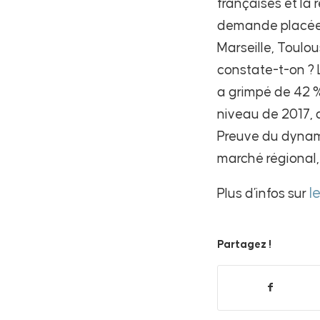
françaises et la r
demande placée d
Marseille, Toulo
constate-t-on ? 
a grimpé de 42 %
niveau de 2017, a
Preuve du dynamis
marché régional,
l
Plus d’infos sur
Partagez !