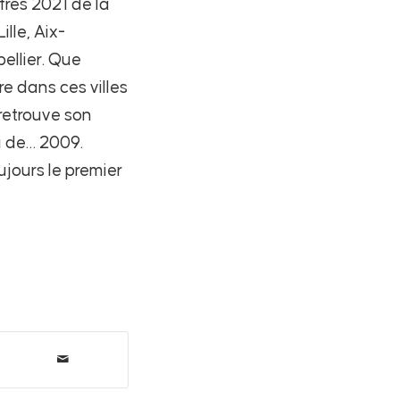
ffres 2021 de la
lle, Aix-
ellier. Que
e dans ces villes
retrouve son
ui de… 2009.
ujours le premier