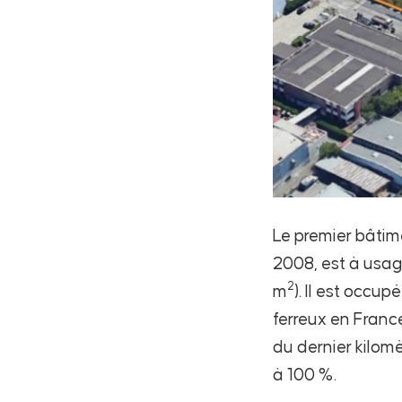
Le premier bâtime
2008, est à usag
2
m
). Il est occu
ferreux en France
du dernier kilomè
à 100 %.