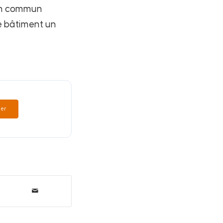
 en commun
e bâtiment un
er