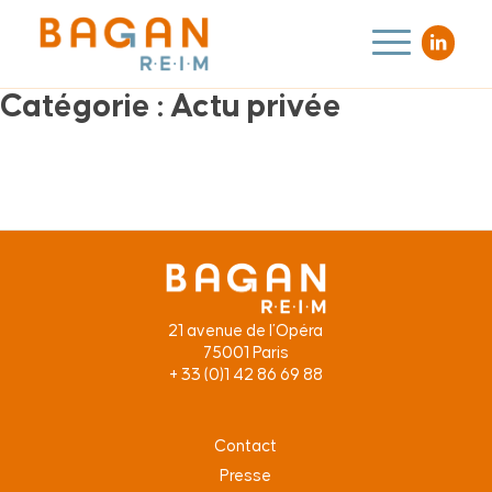
Catégorie :
Actu privée
21 avenue de l’Opéra
75001 Paris
+ 33 (0)1 42 86 69 88
Contact
Presse