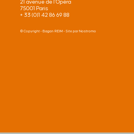
21 avenue de l’Opéra
75001 Paris
+ 33 (0)1 42 86 69 88
Bagan REIM
Nostromo
© Copyright -
- Site par