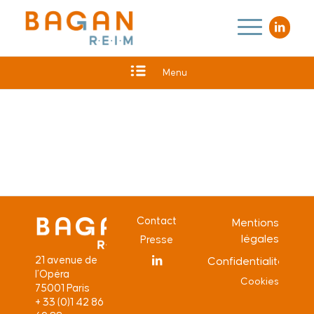
Menu
Contact
Mentions
légales
Presse
21 avenue de
Confidentialité
l’Opéra
Cookies
75001 Paris
+ 33 (0)1 42 86