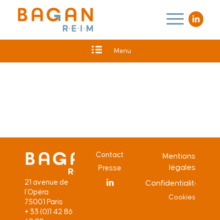
Menu
Contact
Mentions
légales
Presse
21 avenue de
Confidentialité
l’Opéra
Cookies
75001 Paris
+ 33 (0)1 42 86