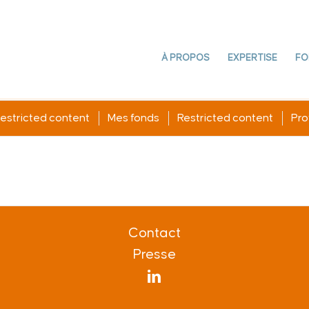
À PROPOS
EXPERTISE
FO
estricted content
Mes fonds
Restricted content
Prof
Contact
Presse