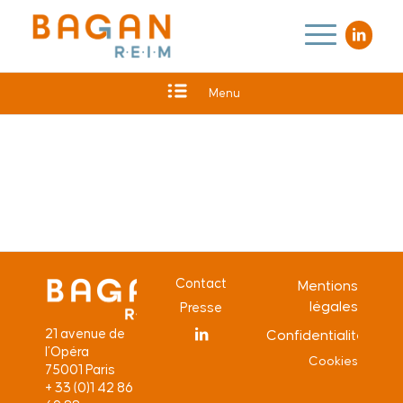
Menu
Contact
Mentions
légales
Presse
21 avenue de
Confidentialité
l’Opéra
Cookies
75001 Paris
+ 33 (0)1 42 86