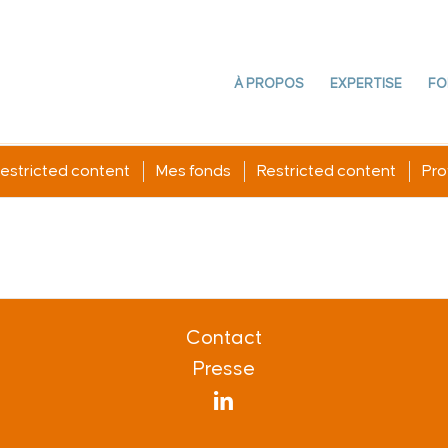
À PROPOS
EXPERTISE
FO
estricted content
Mes fonds
Restricted content
Prof
Contact
Presse