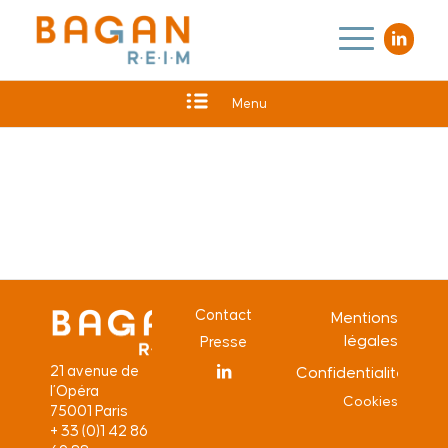
Menu
Contact
Mentions
légales
Presse
21 avenue de
Confidentialité
l’Opéra
Cookies
75001 Paris
+ 33 (0)1 42 86