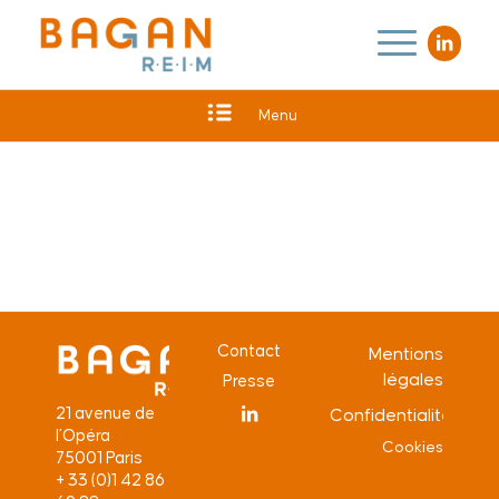
Menu
Contact
Mentions
légales
Presse
21 avenue de
Confidentialité
l’Opéra
Cookies
75001 Paris
+ 33 (0)1 42 86