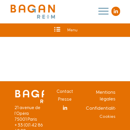
Menu
Contact
Mentions
légales
Presse
21 avenue de
Confidentialité
l’Opéra
Cookies
75001 Paris
+ 33 (0)1 42 86