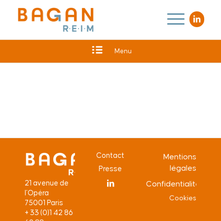
Menu
Contact
Mentions
légales
Presse
21 avenue de
Confidentialité
l’Opéra
Cookies
75001 Paris
+ 33 (0)1 42 86