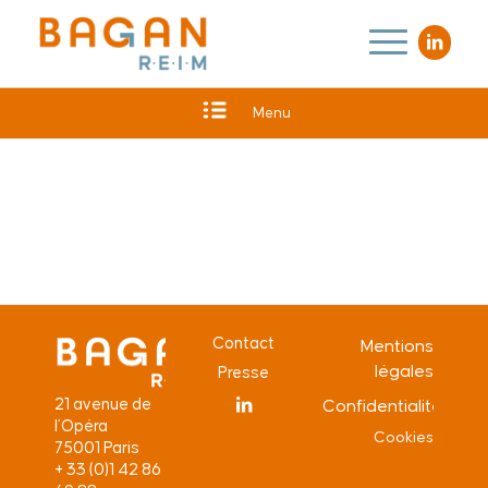
Menu
Contact
Mentions
légales
Presse
21 avenue de
Confidentialité
l’Opéra
Cookies
75001 Paris
+ 33 (0)1 42 86