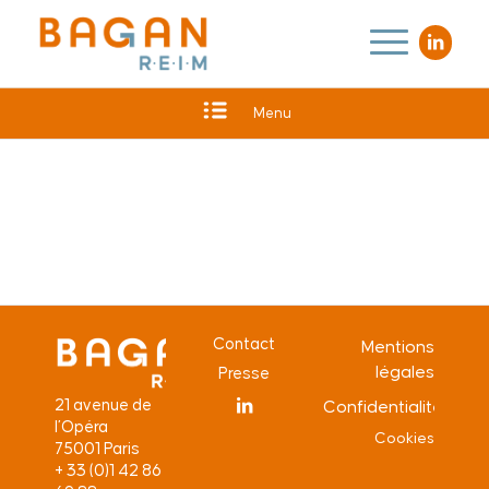
Menu
Contact
Mentions
légales
Presse
21 avenue de
Confidentialité
l’Opéra
Cookies
75001 Paris
+ 33 (0)1 42 86