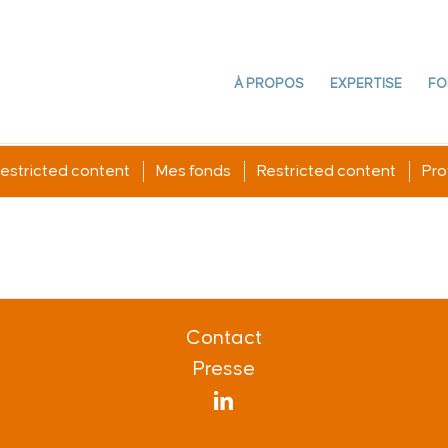
À PROPOS
EXPERTISE
FO
estricted content
Mes fonds
Restricted content
Prof
Contact
Presse