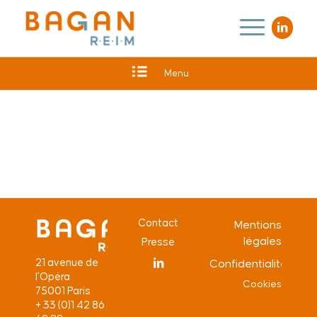
Menu
Contact
Mentions
légales
Presse
21 avenue de
Confidentialité
l’Opéra
Cookies
75001 Paris
+ 33 (0)1 42 86