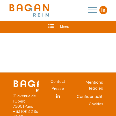
Menu
Contact
Mentions
légales
Presse
21 avenue de
Confidentialité
l’Opéra
Cookies
75001 Paris
+ 33 (0)1 42 86