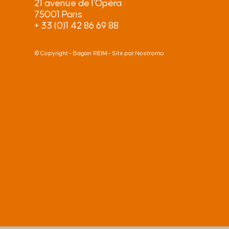
21 avenue de l’Opéra
75001 Paris
+ 33 (0)1 42 86 69 88
Bagan REIM
Nostromo
© Copyright -
- Site par