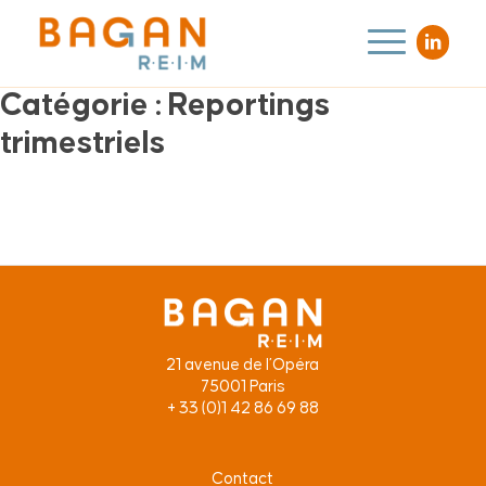
Catégorie :
Reportings
trimestriels
21 avenue de l’Opéra
75001 Paris
+ 33 (0)1 42 86 69 88
Contact