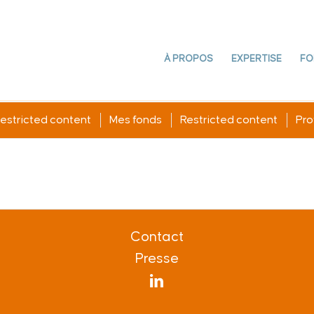
À PROPOS
EXPERTISE
FO
estricted content
Mes fonds
Restricted content
Prof
Contact
Presse