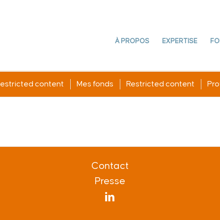
À PROPOS
EXPERTISE
FO
estricted content
Mes fonds
Restricted content
Prof
Contact
Presse