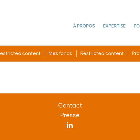
À PROPOS
EXPERTISE
FO
estricted content
Mes fonds
Restricted content
Prof
Contact
Presse