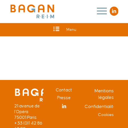
Menu
Contact
Mentions
légales
Presse
21 avenue de
Confidentialité
l’Opéra
Cookies
75001 Paris
+ 33 (0)1 42 86