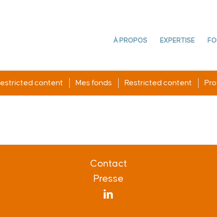
À PROPOS
EXPERTISE
FO
estricted content
Mes fonds
Restricted content
Prof
Contact
Presse