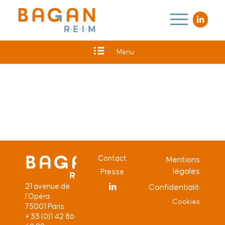
Menu
Contact
Mentions
légales
Presse
21 avenue de
Confidentialité
l’Opéra
Cookies
75001 Paris
+ 33 (0)1 42 86