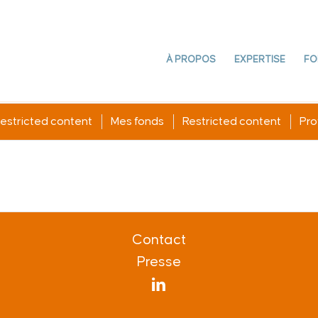
À PROPOS
EXPERTISE
FO
estricted content
Mes fonds
Restricted content
Prof
Contact
Presse