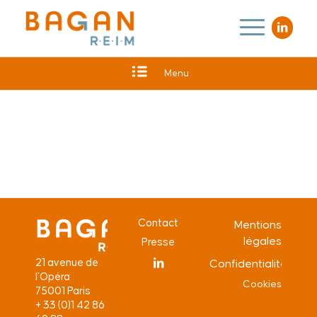
Menu
Contact
Mentions
légales
Presse
21 avenue de
Confidentialité
l’Opéra
Cookies
75001 Paris
+ 33 (0)1 42 86