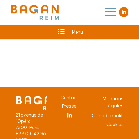
Menu
Contact
Mentions
légales
Presse
21 avenue de
Confidentialité
l’Opéra
Cookies
75001 Paris
+ 33 (0)1 42 86