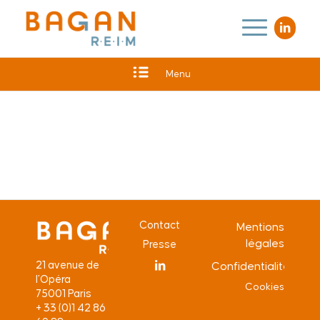
Menu
Contact
Mentions
légales
Presse
21 avenue de
Confidentialité
l’Opéra
Cookies
75001 Paris
+ 33 (0)1 42 86